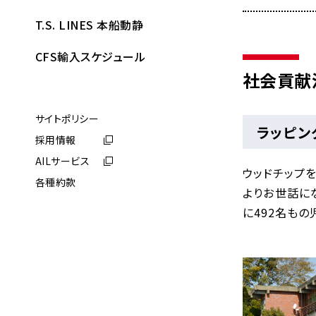
T.S. LINES 本船動静
CFS輸入スケジュール
社会貢献
サイトポリシー
ラッピン
採用情報
AILサービス
ウッドチップ
各種約款
よりお世話に
に492名もの