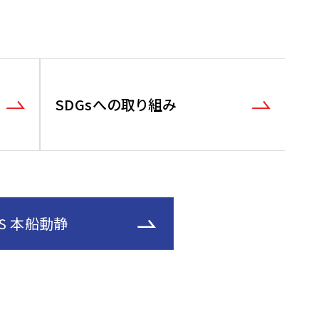
SDGsへの取り組み
NES 本船動静